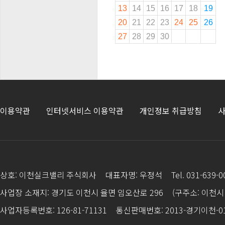
13
14
15
16
17
18
19
20
21
22
23
24
25
26
27
28
29
30
이용약관
인터넷서비스 이용약관
개인정보 취급방침
사
상호: 이천실크밸리 주식회사
대표자명: 우정석
Tel. 031-639-
사업장 소재지: 경기도 이천시 율면 임오산로 296
(구주소: 이천시 
사업자등록번호: 126-81-71131
통신판매번호: 2013-경기이천-0