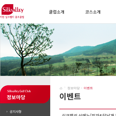
클럽소개
코스소개
정보마당
이벤트
이벤트
정보마당
공지사항
실크밸리 신메뉴[피자&닭날개 튀